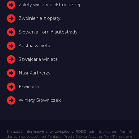
Zalety winiety elektronicznej
Zwolnienie z opłaty
Słowenia - omiń autostrady
Austria winieta
Szwajcaria winieta
Nasi Partnerzy
E-winieta
Winiety Słowniczek
Klauzula informacyjna w związku z RODO
administratorem Pani(a)
danych osobowych jest Feniqs.pl Prosta Spółka Akcyjna. Pani/Pana dane