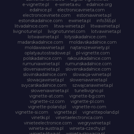
e-vignette.pl
e-winieta.eu
edalnice.org
edalnice.pl
electronicavinieta.com
electroniceviniete.com
estoniawinieta.pl
estonskadalnice.com
ewinieta.pl
info365.pl
litvadalnice.com
litwa-winieta.pl
litwawinieta.pl
livignotunel.pl
livignotunnel.com
lotvawinieta.pl
lotwawinieta.pl
lotysskadalnice.com
madarskadalnice.com
moldavskadalnice.com
moldawiawinieta.pl
najtanszewiniety.pl
oplatyautostradowe.pl
pl-vignette.com
polskadalnice.com
rakouskadalnice.com
rumuniawinieta.pl
rumunskadalnice.com
sloveniawinieta.pl
slovenskadalnice.com
slovinskadalnice.com
slowacja-winieta.pl
slowacjawinieta.pl
sloweniawinieta.pl
svycarskadalnice.com
szwajcariawinieta.pl
słoweniawinieta.pl
tunellivigno.pl
vignette-at.com
vignette-bg.com
vignette-cz.com
vignette-pl.com
vignette-poland.pl
vignette-ro.com
vignette-si.com
vignette.pl
vignettepoland.pl
vinetki.pl
vinietaelectronica.com
vinieteelectronice.com
wegrywinieta.pl
winieta-austria.pl
winieta-czechy.pl
winieta-litwa.pl
winieta-słowacja.pl