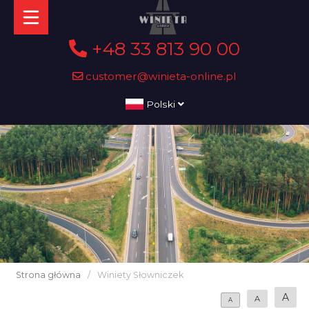
+48 33 813 90 00
customer@winieta-online.pl
Polski
Strona główna
/
Winiety Słowniczek
A
A
A