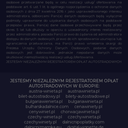
osobowe przetwarzane będą w celu realizacji usług/ ofertowania na
podstawie art. 6 ust. 1 lit. b ogólnego rozporządzenia o ochronie danych
osobowych z dnia 27 kwietnia 2016 r. jako usprawiedliwionego interesu
administratora, odbiorcami Pani(a) danych osobowych będą wyłącznie
podmioty uprawnione do uzyskania danych osobowych na podstawie
przepisów prawa, Pani(a) dane osobowe przechowywane będą przez
okres 5 lat lub dłuższy w oparciu o uzasadniony interes realizowany
przez administratora, posiada Pan(i) prawo do żądania od administratora
dostępu do danych osobowych, prawo do ich sprostowania usunięcia lub
ograniczenia przetwarzania, ma Pan(i) prawo wniesienia skargi do
Prezesa Urzędu Ochrony Danych Osobowych, podanie danych
osobowych jest dobrowolne, jednakże niepodanie danych może
skutkować niemożliwością realizacji usług /ofertowania.
JESTEŚMY NIEZALEŻNYM REJESTRATOREM OPŁAT AUTOSTRADOWYCH
JESTEŚMY NIEZALEŻNYM REJESTRATOREM OPŁAT
AUTOSTRADOWYCH W EUROPIE:
austria-winieta.pl
austriawinieta.pl
bilet-autostradowy.pl
bilety-autostradowe.pl
bulgariawienieta.pl
bulgariawinieta.pl
bulharskadalnice.com
cenawiniety.pl
cenywiniet.pl
chorwacjawinieta.pl
czechy-winieta.pl
czechywinieta.pl
czechywiniety.pl
dalnicnipoplatky.com
dalnicniznamka.eu
digital-vignette.de