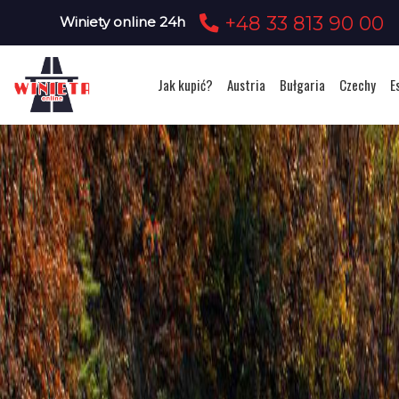
+48 33 813 90 00
Winiety online 24h
Jak kupić?
Austria
Bułgaria
Czechy
E