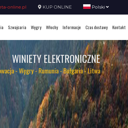
a-online.pl
KUP ONLINE
Polski
ia
Szwajcaria
Węgry
Włochy
Informacje
Czas dostawy
Kontakt
WINIETY ELEKTRONICZNE
owacja - Węgry - Rumunia - Bułgaria - Litwa