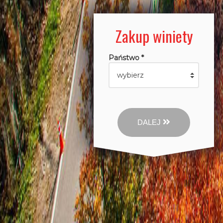
Zakup winiety
Państwo *
DALEJ