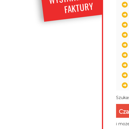
URY
Szukas
Cza
i może