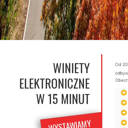
WINIETY
Od 202
odbyw
ELEKTRONICZNE
Obecni
W 15 MINUT
WYSTA
WIA
MY
FAKT