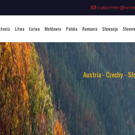
customer@winiet
stonia
Litwa
Łotwa
Mołdawia
Polska
Rumunia
Słowacja
Słowen
Austria - Czechy - Sł