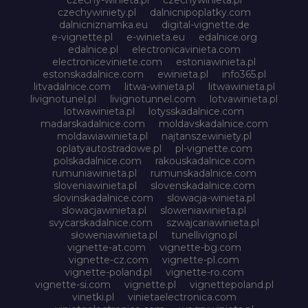
czechywiniety.pl
dalnicnipoplatky.com
dalnicniznamka.eu
digital-vignette.de
e-vignette.pl
e-winieta.eu
edalnice.org
edalnice.pl
electronicavinieta.com
electroniceviniete.com
estoniawinieta.pl
estonskadalnice.com
ewinieta.pl
info365.pl
litvadalnice.com
litwa-winieta.pl
litwawinieta.pl
livignotunel.pl
livignotunnel.com
lotvawinieta.pl
lotwawinieta.pl
lotysskadalnice.com
madarskadalnice.com
moldavskadalnice.com
moldawiawinieta.pl
najtanszewiniety.pl
oplatyautostradowe.pl
pl-vignette.com
polskadalnice.com
rakouskadalnice.com
rumuniawinieta.pl
rumunskadalnice.com
sloveniawinieta.pl
slovenskadalnice.com
slovinskadalnice.com
slowacja-winieta.pl
slowacjawinieta.pl
sloweniawinieta.pl
svycarskadalnice.com
szwajcariawinieta.pl
słoweniawinieta.pl
tunellivigno.pl
vignette-at.com
vignette-bg.com
vignette-cz.com
vignette-pl.com
vignette-poland.pl
vignette-ro.com
vignette-si.com
vignette.pl
vignettepoland.pl
vinetki.pl
vinietaelectronica.com