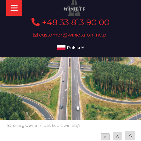
+48 33 813 90 00
customer@winieta-online.pl
Polski
Strona główna
/
Jak kupić winietę?
A
A
A