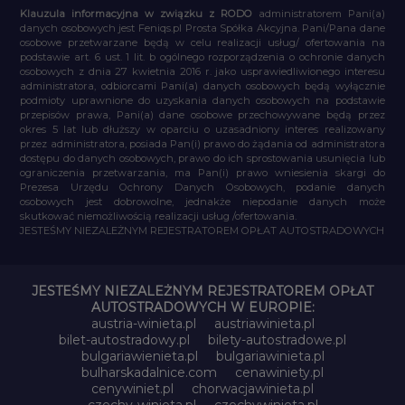
Klauzula informacyjna w związku z RODO
administratorem Pani(a)
danych osobowych jest Feniqs.pl Prosta Spółka Akcyjna. Pani/Pana dane
osobowe przetwarzane będą w celu realizacji usług/ ofertowania na
podstawie art. 6 ust. 1 lit. b ogólnego rozporządzenia o ochronie danych
osobowych z dnia 27 kwietnia 2016 r. jako usprawiedliwionego interesu
administratora, odbiorcami Pani(a) danych osobowych będą wyłącznie
podmioty uprawnione do uzyskania danych osobowych na podstawie
przepisów prawa, Pani(a) dane osobowe przechowywane będą przez
okres 5 lat lub dłuższy w oparciu o uzasadniony interes realizowany
przez administratora, posiada Pan(i) prawo do żądania od administratora
dostępu do danych osobowych, prawo do ich sprostowania usunięcia lub
ograniczenia przetwarzania, ma Pan(i) prawo wniesienia skargi do
Prezesa Urzędu Ochrony Danych Osobowych, podanie danych
osobowych jest dobrowolne, jednakże niepodanie danych może
skutkować niemożliwością realizacji usług /ofertowania.
JESTEŚMY NIEZALEŻNYM REJESTRATOREM OPŁAT AUTOSTRADOWYCH
JESTEŚMY NIEZALEŻNYM REJESTRATOREM OPŁAT
AUTOSTRADOWYCH W EUROPIE:
austria-winieta.pl
austriawinieta.pl
bilet-autostradowy.pl
bilety-autostradowe.pl
bulgariawienieta.pl
bulgariawinieta.pl
bulharskadalnice.com
cenawiniety.pl
cenywiniet.pl
chorwacjawinieta.pl
czechy-winieta.pl
czechywinieta.pl