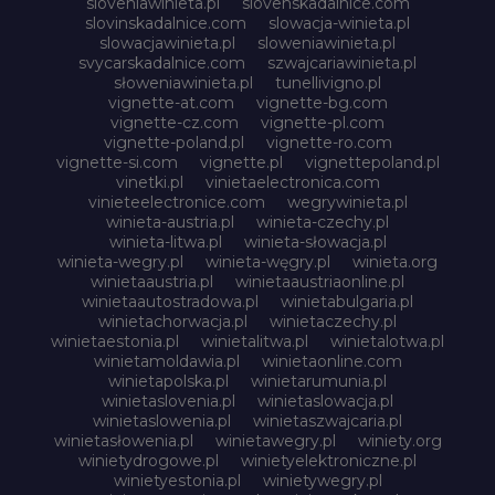
sloveniawinieta.pl
slovenskadalnice.com
slovinskadalnice.com
slowacja-winieta.pl
slowacjawinieta.pl
sloweniawinieta.pl
svycarskadalnice.com
szwajcariawinieta.pl
słoweniawinieta.pl
tunellivigno.pl
vignette-at.com
vignette-bg.com
vignette-cz.com
vignette-pl.com
vignette-poland.pl
vignette-ro.com
vignette-si.com
vignette.pl
vignettepoland.pl
vinetki.pl
vinietaelectronica.com
vinieteelectronice.com
wegrywinieta.pl
winieta-austria.pl
winieta-czechy.pl
winieta-litwa.pl
winieta-słowacja.pl
winieta-wegry.pl
winieta-węgry.pl
winieta.org
winietaaustria.pl
winietaaustriaonline.pl
winietaautostradowa.pl
winietabulgaria.pl
winietachorwacja.pl
winietaczechy.pl
winietaestonia.pl
winietalitwa.pl
winietalotwa.pl
winietamoldawia.pl
winietaonline.com
winietapolska.pl
winietarumunia.pl
winietaslovenia.pl
winietaslowacja.pl
winietaslowenia.pl
winietaszwajcaria.pl
winietasłowenia.pl
winietawegry.pl
winiety.org
winietydrogowe.pl
winietyelektroniczne.pl
winietyestonia.pl
winietywegry.pl