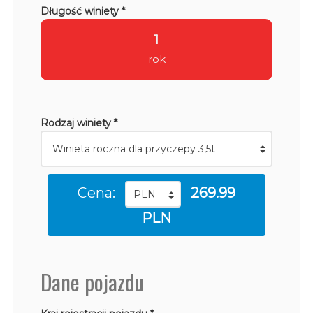
Długość winiety *
1
rok
Rodzaj winiety *
Cena:
269.99
PLN
Dane pojazdu