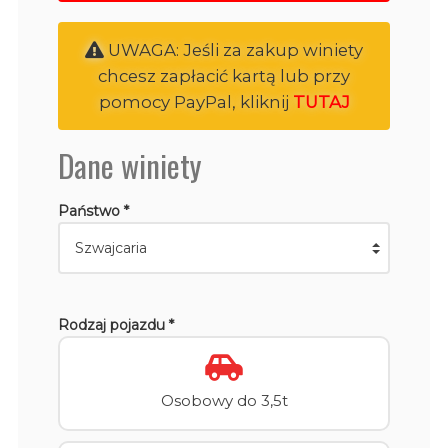
UWAGA: Jeśli za zakup winiety
chcesz zapłacić kartą lub przy
pomocy PayPal, kliknij
TUTAJ
Dane winiety
Państwo *
Rodzaj pojazdu *
Osobowy do 3,5t