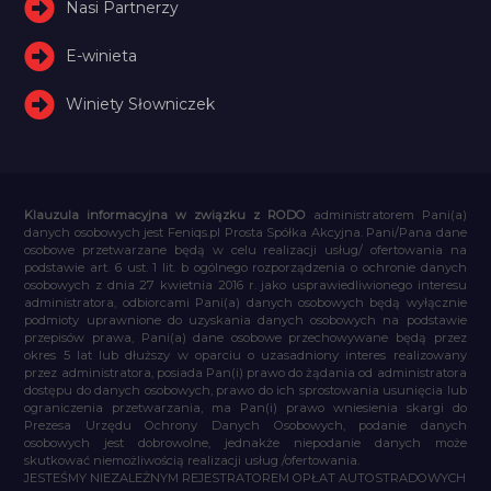
Nasi Partnerzy
E-winieta
Winiety Słowniczek
Klauzula informacyjna w związku z RODO
administratorem Pani(a)
danych osobowych jest Feniqs.pl Prosta Spółka Akcyjna. Pani/Pana dane
osobowe przetwarzane będą w celu realizacji usług/ ofertowania na
podstawie art. 6 ust. 1 lit. b ogólnego rozporządzenia o ochronie danych
osobowych z dnia 27 kwietnia 2016 r. jako usprawiedliwionego interesu
administratora, odbiorcami Pani(a) danych osobowych będą wyłącznie
podmioty uprawnione do uzyskania danych osobowych na podstawie
przepisów prawa, Pani(a) dane osobowe przechowywane będą przez
okres 5 lat lub dłuższy w oparciu o uzasadniony interes realizowany
przez administratora, posiada Pan(i) prawo do żądania od administratora
dostępu do danych osobowych, prawo do ich sprostowania usunięcia lub
ograniczenia przetwarzania, ma Pan(i) prawo wniesienia skargi do
Prezesa Urzędu Ochrony Danych Osobowych, podanie danych
osobowych jest dobrowolne, jednakże niepodanie danych może
skutkować niemożliwością realizacji usług /ofertowania.
JESTEŚMY NIEZALEŻNYM REJESTRATOREM OPŁAT AUTOSTRADOWYCH