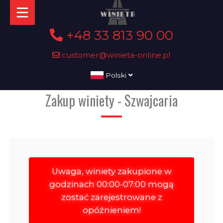
+48 33 813 90 00
customer@winieta-online.pl
Polski
Zakup winiety - Szwajcaria
Uwaga, winiety zakupione w
godzinach 00:00-07:00 mogą
zostać zarejestrowane z
opóźnieniem!