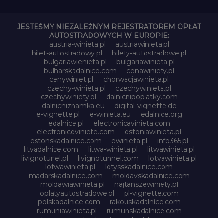
JESTEŚMY NIEZALEŻNYM REJESTRATOREM OPŁAT
AUTOSTRADOWYCH W EUROPIE:
austria-winieta.pl
austriawinieta.pl
bilet-autostradowy.pl
bilety-autostradowe.pl
bulgariawienieta.pl
bulgariawinieta.pl
bulharskadalnice.com
cenawiniety.pl
cenywiniet.pl
chorwacjawinieta.pl
czechy-winieta.pl
czechywinieta.pl
czechywiniety.pl
dalnicnipoplatky.com
dalnicniznamka.eu
digital-vignette.de
e-vignette.pl
e-winieta.eu
edalnice.org
edalnice.pl
electronicavinieta.com
electroniceviniete.com
estoniawinieta.pl
estonskadalnice.com
ewinieta.pl
info365.pl
litvadalnice.com
litwa-winieta.pl
litwawinieta.pl
livignotunel.pl
livignotunnel.com
lotvawinieta.pl
lotwawinieta.pl
lotysskadalnice.com
madarskadalnice.com
moldavskadalnice.com
moldawiawinieta.pl
najtanszewiniety.pl
oplatyautostradowe.pl
pl-vignette.com
polskadalnice.com
rakouskadalnice.com
rumuniawinieta.pl
rumunskadalnice.com