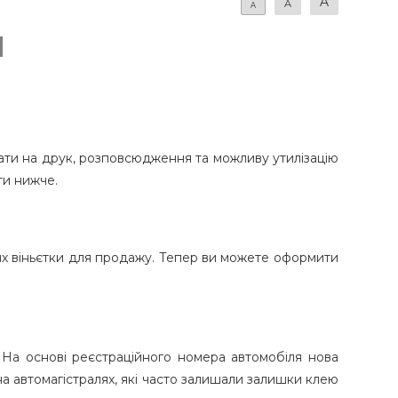
A
A
A
и
ти на друк, розповсюдження та можливу утилізацію
ти нижче.
 них віньєтки для продажу. Тепер ви можете оформити
. На основі реєстраційного номера автомобіля нова
на автомагістралях, які часто залишали залишки клею