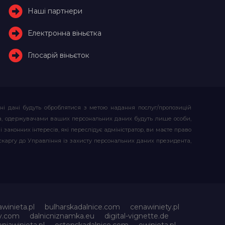
Наші партнери
Електронна віньєтка
Глосарій віньєток
ьні дані будуть оброблятися з метою надання послуг/пропозицій
атора, одержувачами ваших персональних даних будуть лише особи,
 законних інтересів, які переслідує адміністратор, ви маєте право
скаргу до Управління із захисту персональних даних президента,
awinieta.pl
bulharskadalnice.com
cenawiniety.pl
ky.com
dalnicniznamka.eu
digital-vignette.de