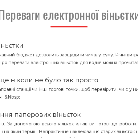
Переваги електронної віньєтк
іньєтки
авний бюджет дозволить заощадити чималу суму. Річні витра
 Про переваги електронних віньєток для водіїв можна прочита
 ще ніколи не було так просто
равні станції чи інші торгові точки, щоб перевірити, чи є у
і. &Nbsp;
ння паперових віньєток
ів. За допомогою всього кількох кліків ви готові до роботи
 і на який термін. Непрактичне наклеювання старих віньєток 