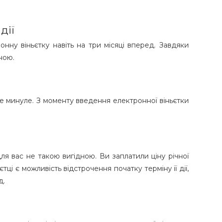
дії
ну віньєтку навіть на три місяці вперед. Завдяки
ною.
 Це минуле. З моменту введення електронної віньєтки
для вас не такою вигідною. Ви заплатили ціну річної
тці є можливість відстрочення початку терміну її дії,
д.