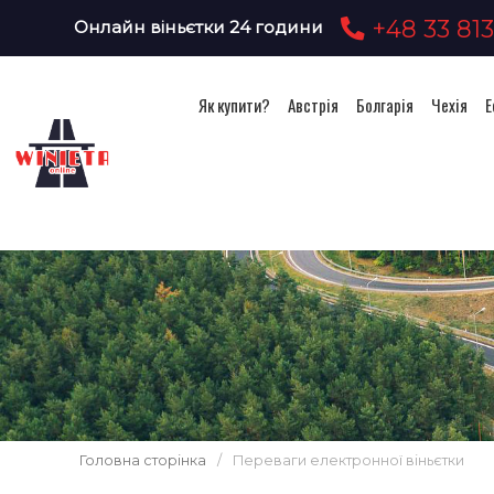
+48 33 813
Онлайн віньєтки 24 години
Як купити?
Австрія
Болгарія
Чехія
Е
Головна сторінка
/
Переваги електронної віньєтки