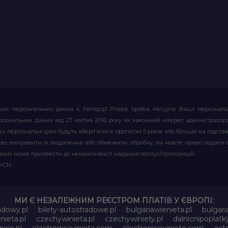
их персональних даних є Feniqs.pl Prosta Spółka Akcyjna. Ваші персонал
т персональних даних від 27 квітня 2016 року як законний інтерес адміністр
і персональні дані будуть зберігатися протягом 5 років або більше на підставі
аво виправити їх видалення або обмежити обробку, ви маєте право подати 
аних може призвести до неможливості надання послуг/пропозицій.
WYCH
МИ Є НЕЗАЛЕЖНИМ РЕЄСТРОМ ПЛАТІВ У ЄВРОПІ:
adowy.pl
bilety-autostradowe.pl
bulgariawienieta.pl
bulgari
nieta.pl
czechywinieta.pl
czechywiniety.pl
dalnicnipoplat