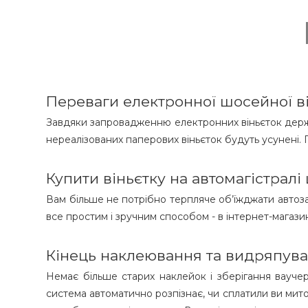
Переваги електронної шосейної в
Завдяки запровадженню електронних віньєток держ
нереалізованих паперових віньєток будуть усунені.
Купити віньєтку на автомагістралі
Вам більше не потрібно терпляче об’їжджати автозап
все простим і зручним способом - в інтернет-магазин
Кінець наклеювання та видряпува
Немає більше старих наклейок і зберігання ваучер
система автоматично розпізнає, чи сплатили ви мито