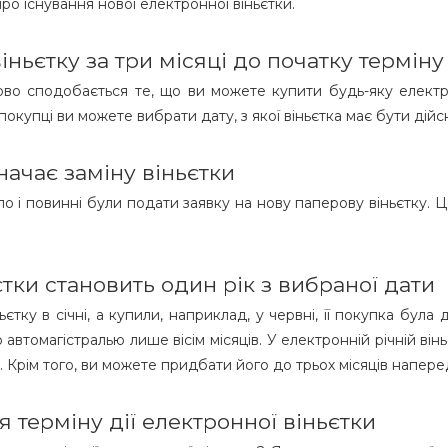
про існування нової електронної віньєтки.
ьєтку за три місяці до початку терміну 
во сподобається те, що ви можете купити будь-яку електрон
покупці ви можете вибрати дату, з якої віньєтка має бути дійс
начає заміну віньєтки
кло і повинні були подати заявку на нову паперову віньєтку.
єтки становить один рік з вибраної дати
тку в січні, а купили, наприклад, у червні, її покупка була 
втомагістралью лише вісім місяців. У електронній річній віньє
 Крім того, ви можете придбати його до трьох місяців напере
 терміну дії електронної віньєтки