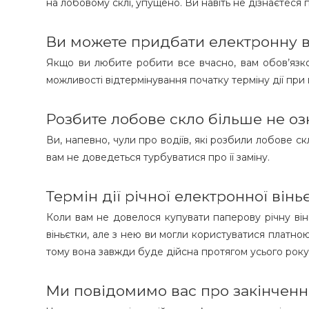
на лобовому склі, упущено. Ви навіть не дізнаєтеся 
Ви можете придбати електронну він
Якщо ви любите робити все вчасно, вам обов’язко
можливості відтермінування початку терміну дії при 
Розбите лобове скло більше не оз
Ви, напевно, чули про водіїв, які розбили лобове с
вам не доведеться турбуватися про її заміну. ​​
Термін дії річної електронної вінь
Коли вам не довелося купувати паперову річну віньє
віньєтки, але з нею ви могли користуватися платною а
тому вона завжди буде дійсна протягом усього року.
Ми повідомимо вас про закінчення