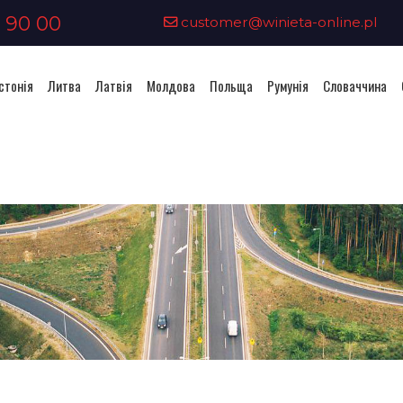
 90 00
customer@winieta-online.pl
стонія
Литва
Латвія
Молдова
Польща
Румунія
Словаччина