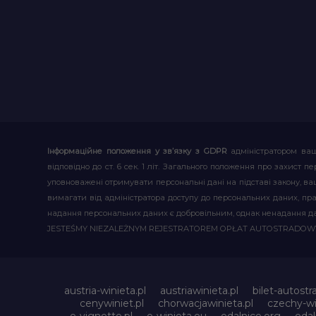
Інформаційне положення у зв’язку з GDPR
адміністратором ваш
відповідно до ст. 6 сек. 1 літ. Загального положення про захис
уповноважені отримувати персональні дані на підставі закону, ваш
вимагати від адміністратора доступу до персональних даних, пр
надання персональних даних є добровільним, однак ненадання д
JESTEŚMY NIEZALEŻNYM REJESTRATOREM OPŁAT AUTOSTRADO
austria-winieta.pl
austriawinieta.pl
bilet-autostr
cenywiniet.pl
chorwacjawinieta.pl
czechy-wi