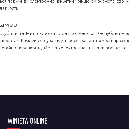
ься термін дії електронної віньєтки? Якщо ви вкажете свої к
датності.
камер
еспубліки та Митною адміністрацією Чеської Республіки – 
х воротах. Камери фіксуватимуть реєстраційні номери проїж
 негайно перевірить дійсність електронної віньєтки або визнач
WINIETA ONLINE