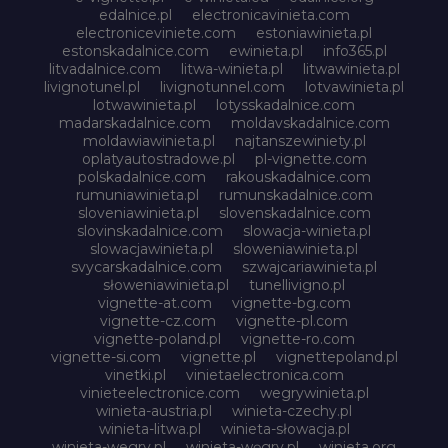
edalnice.pl
electronicavinieta.com
electroniceviniete.com
estoniawinieta.pl
estonskadalnice.com
ewinieta.pl
info365.pl
litvadalnice.com
litwa-winieta.pl
litwawinieta.pl
livignotunel.pl
livignotunnel.com
lotvawinieta.pl
lotwawinieta.pl
lotysskadalnice.com
madarskadalnice.com
moldavskadalnice.com
moldawiawinieta.pl
najtanszewiniety.pl
oplatyautostradowe.pl
pl-vignette.com
polskadalnice.com
rakouskadalnice.com
rumuniawinieta.pl
rumunskadalnice.com
sloveniawinieta.pl
slovenskadalnice.com
slovinskadalnice.com
slowacja-winieta.pl
slowacjawinieta.pl
sloweniawinieta.pl
svycarskadalnice.com
szwajcariawinieta.pl
słoweniawinieta.pl
tunellivigno.pl
vignette-at.com
vignette-bg.com
vignette-cz.com
vignette-pl.com
vignette-poland.pl
vignette-ro.com
vignette-si.com
vignette.pl
vignettepoland.pl
vinetki.pl
vinietaelectronica.com
vinieteelectronice.com
wegrywinieta.pl
winieta-austria.pl
winieta-czechy.pl
winieta-litwa.pl
winieta-słowacja.pl
winieta-wegry.pl
winieta-węgry.pl
winieta.org