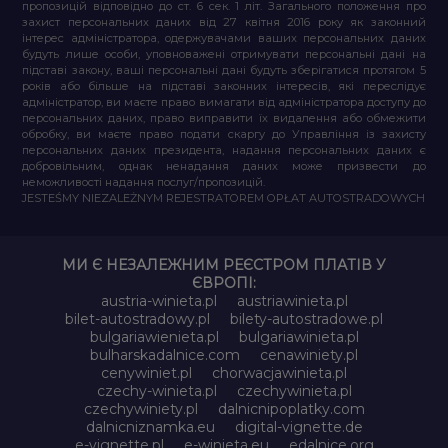
пропозицій відповідно до ст. 6 сек. 1 літ. Загального положення про
захист персональних даних від 27 квітня 2016 року як законний
інтерес адміністратора, одержувачами ваших персональних даних
будуть лише особи, уповноважені отримувати персональні дані на
підставі закону, ваші персональні дані будуть зберігатися протягом 5
років або більше на підставі законних інтересів, які переслідує
адміністратор, ви маєте право вимагати від адміністратора доступу до
персональних даних, право виправити їх видалення або обмежити
обробку, ви маєте право подати скаргу до Управління із захисту
персональних даних президента, надання персональних даних є
добровільним, однак ненадання даних може призвести до
неможливості надання послуг/пропозицій.
JESTEŚMY NIEZALEŻNYM REJESTRATOREM OPŁAT AUTOSTRADOWYCH
МИ Є НЕЗАЛЕЖНИМ РЕЄСТРОМ ПЛАТІВ У
ЄВРОПІ:
austria-winieta.pl
austriawinieta.pl
bilet-autostradowy.pl
bilety-autostradowe.pl
bulgariawienieta.pl
bulgariawinieta.pl
bulharskadalnice.com
cenawiniety.pl
cenywiniet.pl
chorwacjawinieta.pl
czechy-winieta.pl
czechywinieta.pl
czechywiniety.pl
dalnicnipoplatky.com
dalnicniznamka.eu
digital-vignette.de
e-vignette.pl
e-winieta.eu
edalnice.org