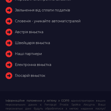
Звільнення від сплати податків
Словенія - уникайте автомагістралей
Австрія віньєтка
Швейцарія віньєтка
Наші партнери
Електронна віньєтка
Глосарій віньєток
Інформаційне положення у зв’язку з GDPR
адміністратором ваших
персональних даних є Feniqs.pl Prosta Spółka Akcyjna. Ваші
персональні дані будуть оброблятися з метою надання послуг/