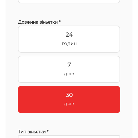
Довжина віньєтки *
24
годин
7
днів
30
днів
Тип віньєтки *