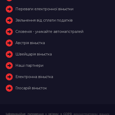
Переваги електронної віньєтки
Звільнення від сплати податків
Словенія - уникайте автомагістралей
Австрія віньєтка
Швейцарія віньєтка
Наші партнери
Електронна віньєтка
Глосарій віньєток
Інформаційне положення у зв’язку з GDPR
адміністратором ваших