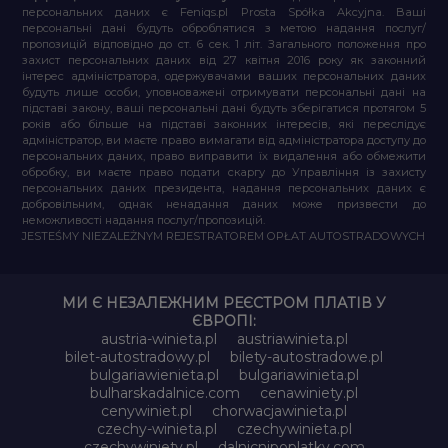
персональних даних є Feniqs.pl Prosta Spółka Akcyjna. Ваші
персональні дані будуть оброблятися з метою надання послуг/
пропозицій відповідно до ст. 6 сек. 1 літ. Загального положення про
захист персональних даних від 27 квітня 2016 року як законний
інтерес адміністратора, одержувачами ваших персональних даних
будуть лише особи, уповноважені отримувати персональні дані на
підставі закону, ваші персональні дані будуть зберігатися протягом 5
років або більше на підставі законних інтересів, які переслідує
адміністратор, ви маєте право вимагати від адміністратора доступу до
персональних даних, право виправити їх видалення або обмежити
обробку, ви маєте право подати скаргу до Управління із захисту
персональних даних президента, надання персональних даних є
добровільним, однак ненадання даних може призвести до
неможливості надання послуг/пропозицій.
JESTEŚMY NIEZALEŻNYM REJESTRATOREM OPŁAT AUTOSTRADOWYCH
МИ Є НЕЗАЛЕЖНИМ РЕЄСТРОМ ПЛАТІВ У
ЄВРОПІ:
austria-winieta.pl
austriawinieta.pl
bilet-autostradowy.pl
bilety-autostradowe.pl
bulgariawienieta.pl
bulgariawinieta.pl
bulharskadalnice.com
cenawiniety.pl
cenywiniet.pl
chorwacjawinieta.pl
czechy-winieta.pl
czechywinieta.pl
czechywiniety.pl
dalnicnipoplatky.com