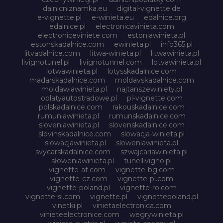
dalnicniznamka.eu
digital-vignette.de
e-vignette.pl
e-winieta.eu
edalnice.org
edalnice.pl
electronicavinieta.com
electroniceviniete.com
estoniawinieta.pl
estonskadalnice.com
ewinieta.pl
info365.pl
litvadalnice.com
litwa-winieta.pl
litwawinieta.pl
livignotunel.pl
livignotunnel.com
lotvawinieta.pl
lotwawinieta.pl
lotysskadalnice.com
madarskadalnice.com
moldavskadalnice.com
moldawiawinieta.pl
najtanszewiniety.pl
oplatyautostradowe.pl
pl-vignette.com
polskadalnice.com
rakouskadalnice.com
rumuniawinieta.pl
rumunskadalnice.com
sloveniawinieta.pl
slovenskadalnice.com
slovinskadalnice.com
slowacja-winieta.pl
slowacjawinieta.pl
sloweniawinieta.pl
svycarskadalnice.com
szwajcariawinieta.pl
słoweniawinieta.pl
tunellivigno.pl
vignette-at.com
vignette-bg.com
vignette-cz.com
vignette-pl.com
vignette-poland.pl
vignette-ro.com
vignette-si.com
vignette.pl
vignettepoland.pl
vinetki.pl
vinietaelectronica.com
vinieteelectronice.com
wegrywinieta.pl