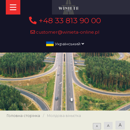
+48 33 813 90 00
customer@winieta-online.pl
Український
Головна сторінка
/
Молдова віньєтка
A
A
A