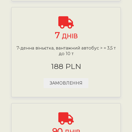
7
ДНІВ
7-денна віньєтка, вантажний автобус > = 3,5 т
до 10 т
188 PLN
ЗАМОВЛЕННЯ
90