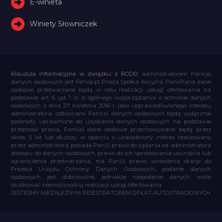
E-winieta
Winiety Słowniczek
Klauzula informacyjna w związku z RODO
administratorem Pani(a)
danych osobowych jest Feniqs.pl Prosta Spółka Akcyjna. Pani/Pana dane
osobowe przetwarzane będą w celu realizacji usług/ ofertowania na
podstawie art. 6 ust. 1 lit. b ogólnego rozporządzenia o ochronie danych
osobowych z dnia 27 kwietnia 2016 r. jako usprawiedliwionego interesu
administratora, odbiorcami Pani(a) danych osobowych będą wyłącznie
podmioty uprawnione do uzyskania danych osobowych na podstawie
przepisów prawa, Pani(a) dane osobowe przechowywane będą przez
okres 5 lat lub dłuższy w oparciu o uzasadniony interes realizowany
przez administratora, posiada Pan(i) prawo do żądania od administratora
dostępu do danych osobowych, prawo do ich sprostowania usunięcia lub
ograniczenia przetwarzania, ma Pan(i) prawo wniesienia skargi do
Prezesa Urzędu Ochrony Danych Osobowych, podanie danych
osobowych jest dobrowolne, jednakże niepodanie danych może
skutkować niemożliwością realizacji usług /ofertowania.
JESTEŚMY NIEZALEŻNYM REJESTRATOREM OPŁAT AUTOSTRADOWYCH