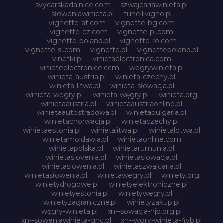
svycarskadalnice.com
szwajcariawinieta.pl
słoweniawinieta.pl
tunellivigno.pl
vignette-at.com
vignette-bg.com
vignette-cz.com
vignette-pl.com
vignette-poland.pl
vignette-ro.com
vignette-si.com
vignette.pl
vignettepoland.pl
vinetki.pl
vinietaelectronica.com
vinieteelectronice.com
wegrywinieta.pl
winieta-austria.pl
winieta-czechy.pl
winieta-litwa.pl
winieta-słowacja.pl
winieta-wegry.pl
winieta-węgry.pl
winieta.org
winietaaustria.pl
winietaaustriaonline.pl
winietaautostradowa.pl
winietabulgaria.pl
winietachorwacja.pl
winietaczechy.pl
winietaestonia.pl
winietalitwa.pl
winietalotwa.pl
winietamoldawia.pl
winietaonline.com
winietapolska.pl
winietarumunia.pl
winietaslovenia.pl
winietaslowacja.pl
winietaslowenia.pl
winietaszwajcaria.pl
winietasłowenia.pl
winietawegry.pl
winiety.org
winietydrogowe.pl
winietyelektroniczne.pl
winietyestonia.pl
winietywegry.pl
winietyzagraniczne.pl
winietyzakup.pl
węgry-winieta.pl
xn--sowacja-njb.org.pl
xn--soweniawinieta-gnc.pl
xn--wgry-winieta-4vb.pl