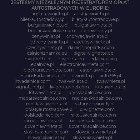
JESTEŚMY NIEZALEŻNYM REJESTRATOREM OPŁAT
AUTOSTRADOWYCH W EUROPIE:
austria-winieta.pl
austriawinieta.pl
bilet-autostradowy.pl
bilety-autostradowe.pl
bulgariawienieta.pl
bulgariawinieta.pl
bulharskadalnice.com
cenawiniety.pl
cenywiniet.pl
chorwacjawinieta.pl
czechy-winieta.pl
czechywinieta.pl
czechywiniety.pl
dalnicnipoplatky.com
dalnicniznamka.eu
digital-vignette.de
e-vignette.pl
e-winieta.eu
edalnice.org
edalnice.pl
electronicavinieta.com
electroniceviniete.com
estoniawinieta.pl
estonskadalnice.com
ewinieta.pl
info365.pl
litvadalnice.com
litwa-winieta.pl
litwawinieta.pl
livignotunel.pl
livignotunnel.com
lotvawinieta.pl
lotwawinieta.pl
lotysskadalnice.com
madarskadalnice.com
moldavskadalnice.com
moldawiawinieta.pl
najtanszewiniety.pl
oplatyautostradowe.pl
pl-vignette.com
polskadalnice.com
rakouskadalnice.com
rumuniawinieta.pl
rumunskadalnice.com
sloveniawinieta.pl
slovenskadalnice.com
slovinskadalnice.com
slowacja-winieta.pl
slowacjawinieta.pl
sloweniawinieta.pl