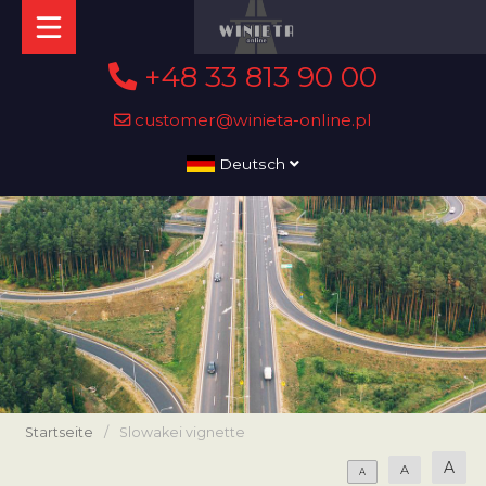
+48 33 813 90 00
customer@winieta-online.pl
Deutsch
Startseite
/
Slowakei vignette
A
A
A