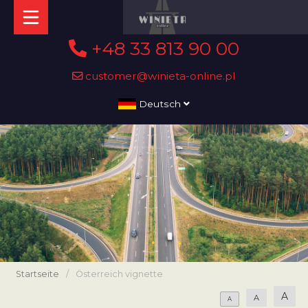
+48 33 813 90 00
customer@winieta-online.pl
Deutsch
Startseite
/
Österreich vignette
A
A
A