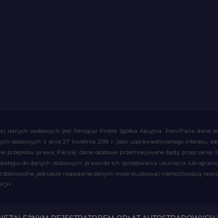
a) danych osobowych jest Feniqs.pl Prosta Spółka Akcyjna. Pani/Pana dane os
 danych osobowych z dnia 27 kwietnia 2016 r. jako usprawiedliwionego interesu 
 przepisów prawa, Pani(a) dane osobowe przechowywane będą przez okres 5 la
 dostępu do danych osobowych, prawo do ich sprostowania usunięcia lub ograni
obrowolne, jednakże niepodanie danych może skutkować niemożliwością realizac
WYCH