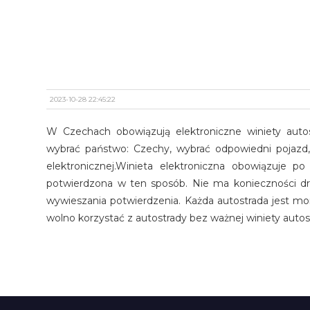
2023-10-28 22:45:22
W Czechach obowiązują elektroniczne winiety autost
wybrać państwo: Czechy, wybrać odpowiedni pojazd,
elektronicznej.Winieta elektroniczna obowiązuje p
potwierdzona w ten sposób. Nie ma konieczności druk
wywieszania potwierdzenia. Każda autostrada jest m
wolno korzystać z autostrady bez ważnej winiety autos