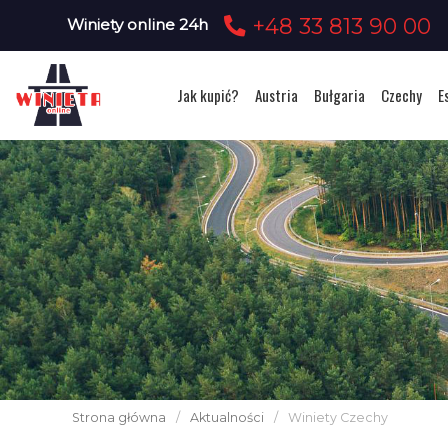
+48 33 813 90 00
Winiety online 24h
Jak kupić?
Austria
Bułgaria
Czechy
E
Strona główna
/
Aktualności
/
Winiety Czechy