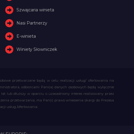
Szwajcaria winieta
Nasi Partnerzy
E-winieta
Winiety Słowniczek
obowe przetwarzane będą w celu realizacji usług/ ofertowania na
administratora, odbiorcami Pani(a) danych osobowych będą wyłącznie
t lub dłuższy w oparciu o uzasadniony interes realizowany przez
czenia przetwarzania, ma Pan(i) prawo wniesienia skargi do Prezesa
ji usług /ofertowania.