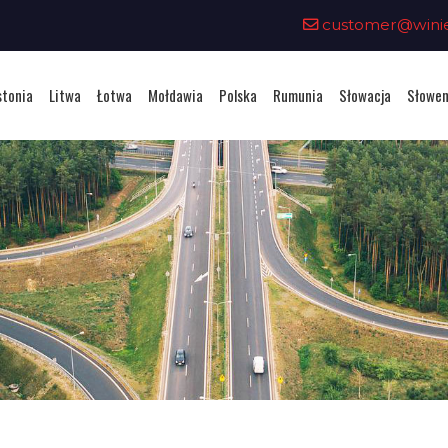
customer@winiet
stonia
Litwa
Łotwa
Mołdawia
Polska
Rumunia
Słowacja
Słowen