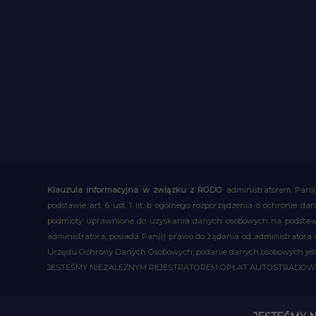
Klauzula informacyjna w związku z RODO
administratorem Pani(
podstawie art. 6 ust. 1 lit. b ogólnego rozporządzenia o ochronie
podmioty uprawnione do uzyskania danych osobowych na podstawie
administratora, posiada Pan(i) prawo do żądania od administratora
Urzędu Ochrony Danych Osobowych, podanie danych osobowych jest d
JESTEŚMY NIEZALEŻNYM REJESTRATOREM OPŁAT AUTOSTRADO