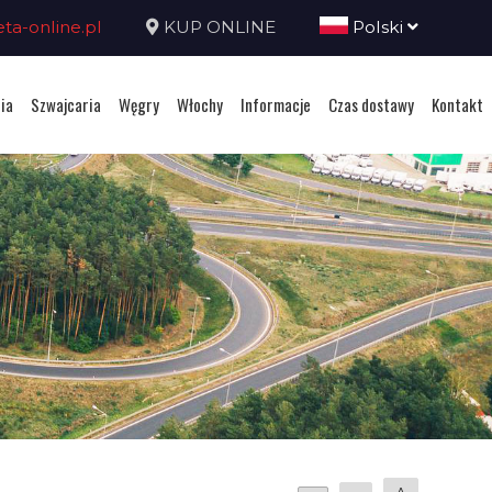
a-online.pl
KUP ONLINE
Polski
ia
Szwajcaria
Węgry
Włochy
Informacje
Czas dostawy
Kontakt