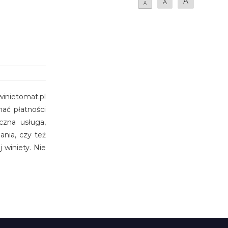
A
A
A
inietomat.pl
ać płatności
czna usługa,
ania, czy też
 winiety. Nie